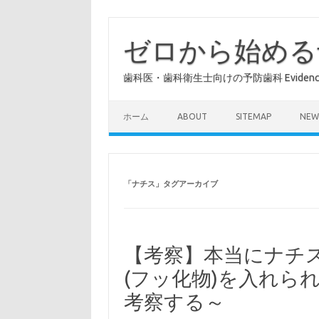
コ
ン
テ
ゼロから始める
ン
ツ
へ
歯科医・歯科衛生士向けの予防歯科 Evidence 
ス
キ
ッ
プ
ホーム
ABOUT
SITEMAP
NEW
「
ナチス
」タグアーカイブ
【考察】本当にナチ
(フッ化物)を入れら
考察する～