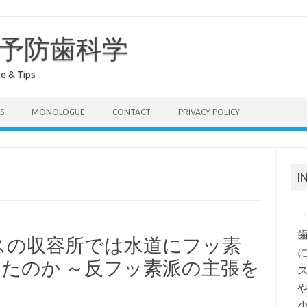
予防歯科学
& Tips
S
MONOLOGUE
CONTACT
PRIVACY POLICY
I
スの収容所では水道にフッ素
れたのか ～反フッ素派の主張を