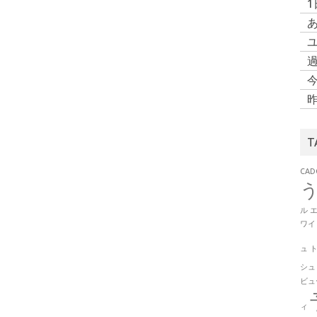
あ
ユ
過
T
CAD
ル
ワイ
ュ
シュ
ビュ
ィ