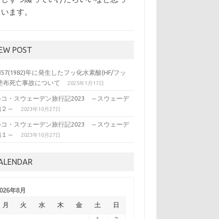
ています。
EW POST
57(1982)年に発生したフッ化水素酸(HF/フッ
)塗布死亡事故について
2025年1月17日
ルコ・スウェーデン旅行記2023 ～スウェーデ
編２～
2023年10月27日
ルコ・スウェーデン旅行記2023 ～スウェーデ
編１～
2023年10月27日
ALENDAR
2026年8月
月
火
水
木
金
土
日