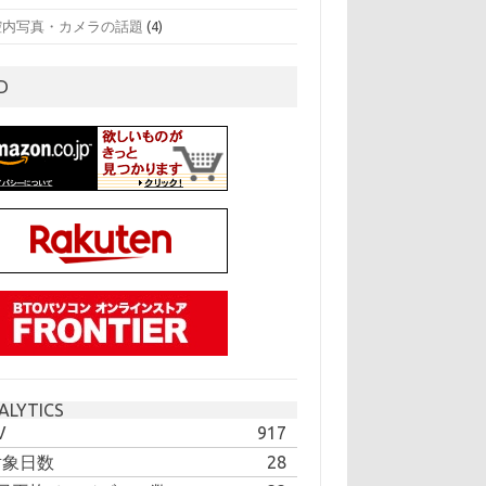
腔内写真・カメラの話題
(4)
D
ALYTICS
V
917
対象日数
28