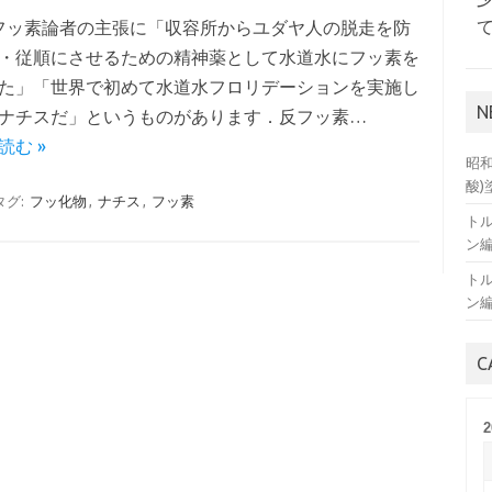
ッ素論者の主張に「収容所からユダヤ人の脱走を防
・従順にさせるための精神薬として水道水にフッ素を
た」「世界で初めて水道水フロリデーションを実施し
N
ナチスだ」というものがあります．反フッ素…
読む »
昭和
酸
タグ:
フッ化物
,
ナチス
,
フッ素
ト
ン
ト
ン
C