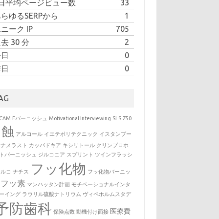
1日平均ページビュー数
33
らゆるSERPから
1
ニーク IP
705
去 30 分
2
今日
0
昨日
0
AG
CAM
Fバーニッシュ
Motivational Interviewing
SLS
Z50
う蝕
アルコール
イエテボリテクニック
イスタンブー
エナメラスト
カッパドキア
キシリトール
クリンプロホ
トバーニッシュ
ジルコニア
スプリント
ツインフラッシ
フッ化物
トルコ
ナチス
フッ化物バーニッ
フッ素
マンハッタン計画
モチベーショナルインタ
ーイング
ラウリル硫酸ナトリウム
ヴィペホルムスタデ
予防歯科
医療費
保険点数
動機付け面接