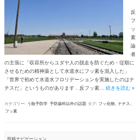
反
フ
ッ
素
論
者
の主張に「収容所からユダヤ人の脱走を防ぐため・従順に
させるための精神薬として水道水にフッ素を混入した」
「世界で初めて水道水フロリデーションを実施したのはナ
チスだ」というものがあります．反フッ素…
続きを読む »
カテゴリー:
う蝕予防学
予防歯科以外の話題
タグ:
フッ化物
,
ナチス
,
フッ素
投稿ナビゲーション