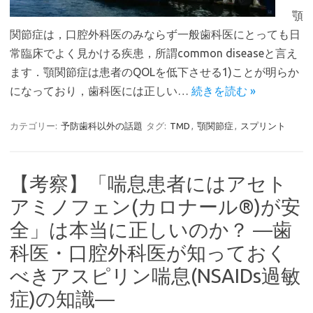
顎
関節症は，口腔外科医のみならず一般歯科医にとっても日
常臨床でよく見かける疾患，所謂common diseaseと言え
ます．顎関節症は患者のQOLを低下させる1)ことが明らか
になっており，歯科医には正しい…
続きを読む »
カテゴリー:
予防歯科以外の話題
タグ:
TMD
,
顎関節症
,
スプリント
【考察】「喘息患者にはアセト
アミノフェン(カロナール®)が安
全」は本当に正しいのか？ ―歯
科医・口腔外科医が知っておく
べきアスピリン喘息(NSAIDs過敏
症)の知識―