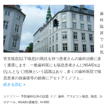
歯
科
臨
床
で
は
気
管支喘息(以下喘息)の既往を持つ患者さんの歯科治療に多
く遭遇します．一般歯科医にも喘息患者さんにNSAIDsは
(なんとなく)危険という認識はあり，多くの歯科医院で喘
息患者の抜歯後等の鎮痛にアセトアミノフェ…
続きを読む »
カテゴリー:
予防歯科以外の話題
タグ:
歯科
,
アスピリン喘息
,
喘息
,
カ
ロナール
,
NSAIDs過敏症
,
N-ERD