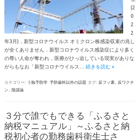
(2
0
2
2
年3月)，新型コロナウイルス オミクロン株感染収束の兆し
が全くありません．新型コロナウイルス感染症により多く
の尊い人命が奪われ，医療がひっ迫している現実がありな
がらもなお「新型コロナウイルス…
続きを読む »
カテゴリー:
う蝕予防学
予防歯科以外の話題
タグ:
反フッ素
,
反ワクチ
ン
,
陰謀論
３分で誰でもできる「ふるさと
納税マニュアル」～ふるさと納
税初心者の勤務歯科衛生士さ