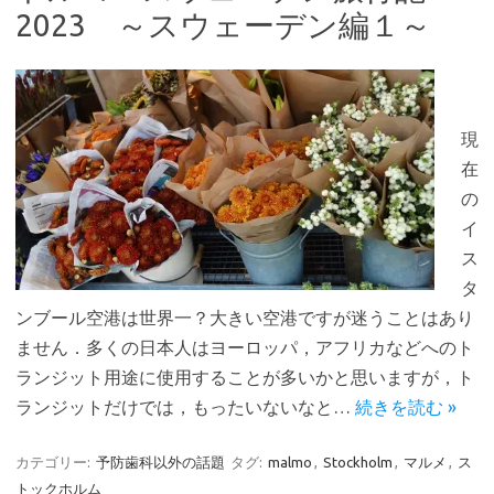
2023 ～スウェーデン編１～
現
在
の
イ
ス
タ
ンブール空港は世界一？大きい空港ですが迷うことはあり
ません．多くの日本人はヨーロッパ，アフリカなどへのト
ランジット用途に使用することが多いかと思いますが，ト
ランジットだけでは，もったいないなと…
続きを読む »
カテゴリー:
予防歯科以外の話題
タグ:
malmo
,
Stockholm
,
マルメ
,
ス
トックホルム