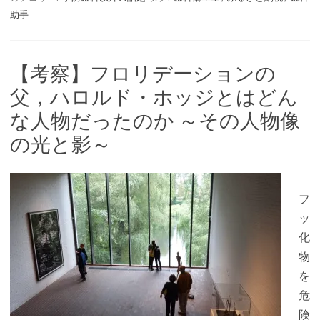
助手
【考察】フロリデーションの
父，ハロルド・ホッジとはどん
な人物だったのか ～その人物像
の光と影～
フ
ッ
化
物
を
危
険