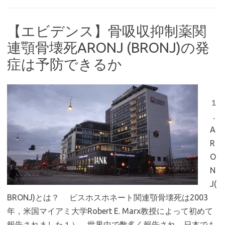
【エビデンス】骨吸収抑制薬関
連顎骨壊死ARONJ (BRONJ)の発
症は予防できるか
１
．
A
R
O
N
J(
BRONJ)とは？ ビスホスホネート関連顎骨壊死は2003
年，米国マイアミ大学Robert E. Marx教授によって初めて
報告されました１）．世界中で数多く報告され，日本でも