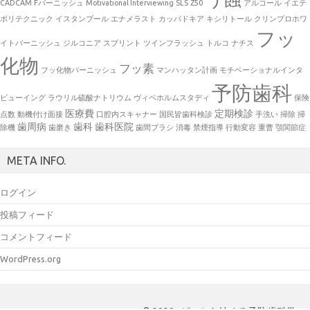
CADCAM
Fバーニッシュ
Motivational Interviewing
SLS
Z50
アルコール
イエテ
ボリテクニック
イスタンブール
エナメラスト
カッパドキア
キシリトール
クリンプロホワ
フッ
イトバーニッシュ
ジルコニア
スプリント
ツインフラッシュ
トルコ
ナチス
化物
フッ素
フッ化物バーニッシュ
マンハッタン計画
モチベーショナルインタ
予防歯科
ビューイング
ラウリル硫酸ナトリウム
ヴィペホルムスタディ
保険
医療費
定期検診
点数
動機付け面接
口腔内スキャナー
国民皆歯科検診
手洗い
掃除
掃
歯周病
歯科
歯科医院
除機
歯磨き
歯間ブラシ
消毒
禁煙指導
行動変容
重曹
顎関節症
META INFO.
ログイン
投稿フィード
コメントフィード
WordPress.org