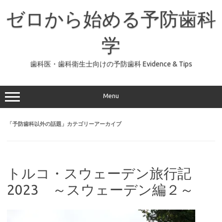
コ
ン
ゼロから始める予防歯科
テ
ン
ツ
へ
学
ス
キ
ッ
歯科医・歯科衛生士向けの予防歯科 Evidence & Tips
プ
Menu
「
予防歯科以外の話題
」カテゴリーアーカイブ
トルコ・スウェーデン旅行記
2023 ～スウェーデン編２～