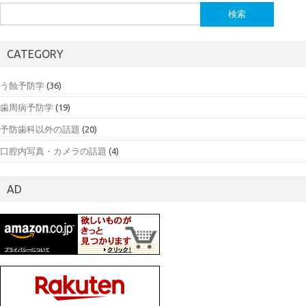
検
索:
CATEGORY
う蝕予防学
(36)
歯周病予防学
(19)
予防歯科以外の話題
(20)
口腔内写真・カメラの話題
(4)
AD