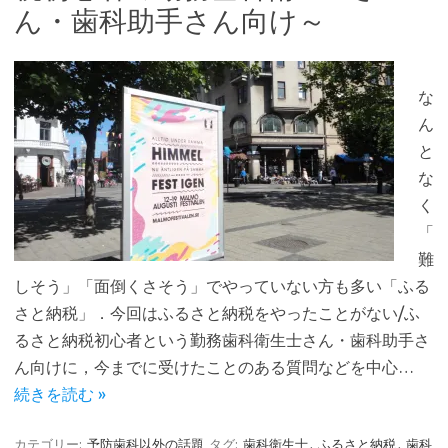
ん・歯科助手さん向け～
な
ん
と
な
く
「
難
しそう」「面倒くさそう」でやっていない方も多い「ふる
さと納税」．今回はふるさと納税をやったことがない/ふ
るさと納税初心者という勤務歯科衛生士さん・歯科助手さ
ん向けに，今までに受けたことのある質問などを中心…
続きを読む »
カテゴリー:
予防歯科以外の話題
タグ:
歯科衛生士
,
ふるさと納税
,
歯科