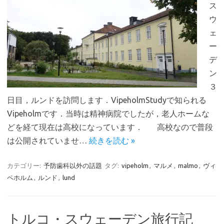
ス
ウ
ェ
ー
デ
ン
３
日目，ルンドを訪問します．VipeholmStudyで知られる
Vipeholmです．当時は精神病院でしたが，老人ホームな
どを経て現在は高校になっています． 高校なので普段
は公開されていませ…
続きを読む »
カテゴリー:
予防歯科以外の話題
タグ:
vipeholm
,
マルメ
,
malmo
,
ヴィ
ペホルム
,
ルンド
,
lund
トルコ・スウェーデン旅行記