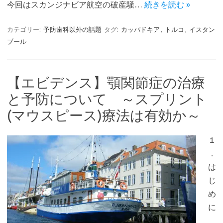
今回はスカンジナビア航空の破産騒…
続きを読む »
カテゴリー:
予防歯科以外の話題
タグ:
カッパドキア
,
トルコ
,
イスタン
ブール
【エビデンス】顎関節症の治療
と予防について ～スプリント
(マウスピース)療法は有効か～
１
．
は
じ
め
に