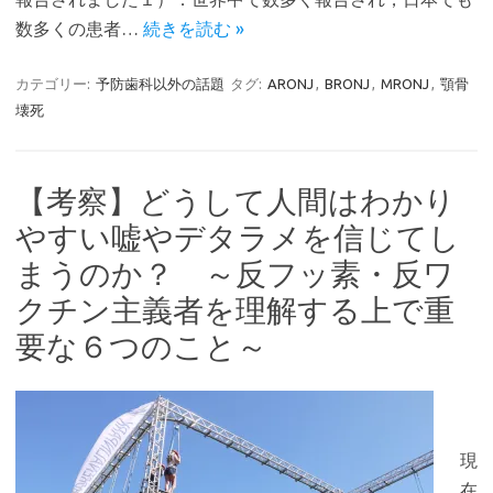
数多くの患者…
続きを読む »
カテゴリー:
予防歯科以外の話題
タグ:
ARONJ
,
BRONJ
,
MRONJ
,
顎骨
壊死
【考察】どうして人間はわかり
やすい嘘やデタラメを信じてし
まうのか？ ～反フッ素・反ワ
クチン主義者を理解する上で重
要な６つのこと～
現
在