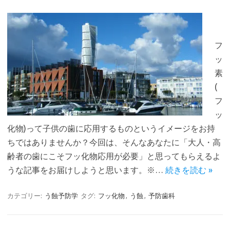
フ
ッ
素
(
フ
ッ
化物)って子供の歯に応用するものというイメージをお持
ちではありませんか？今回は、そんなあなたに「大人・高
齢者の歯にこそフッ化物応用が必要」と思ってもらえるよ
うな記事をお届けしようと思います。※…
続きを読む »
カテゴリー:
う蝕予防学
タグ:
フッ化物
,
う蝕
,
予防歯科