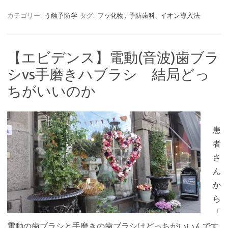
カテゴリー:
う蝕予防学
タグ:
フッ化物
,
予防歯科
,
イオン導入法
【エビデンス】電動(音波)歯ブラ
シvs手磨きハブラシ 結局どっ
ちがいいのか
患
者
さ
ん
か
ら
「
電動の歯ブラシと手磨きの歯ブラシはどっちがいいんです