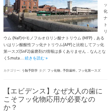
ッ
化
ナ
ト
リ
ウム (NaF)やモノフルオロリン酸ナトリウム (MFP)，ある
いはリン酸酸性フッ化ナトリウム(APF)と比較してフッ化
第一スズ(SnF2)歯磨剤の情報は多くありません．なんとな
くS.muta…
続きを読む »
カテゴリー:
う蝕予防学
タグ:
フッ化物
,
予防歯科
,
フッ化第一スズ
【エビデンス】なぜ大人の歯に
こそフッ化物応用が必要なの
か？