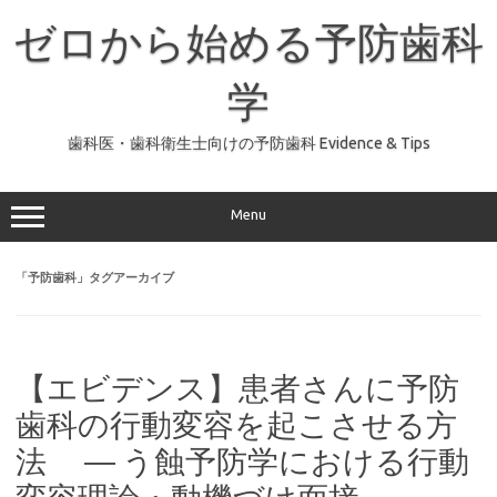
コ
ン
ゼロから始める予防歯科
テ
ン
ツ
へ
学
ス
キ
ッ
歯科医・歯科衛生士向けの予防歯科 Evidence & Tips
プ
Menu
「
予防歯科
」タグアーカイブ
【エビデンス】患者さんに予防
歯科の行動変容を起こさせる方
法 ― う蝕予防学における行動