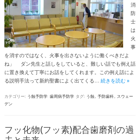
消
防
士
は
火
事
を消すのではなく、火事を出さないように働くべきだよ
ね」 ダン先生と話しをしていると、難しい話でも例え話
に置き換えて丁寧にお話をしてくれます。この例え話によ
る説明手法って新約聖書によく出てくる…
続きを読む »
カテゴリー:
う蝕予防学
歯周病予防学
タグ:
う蝕
,
予防歯科
,
スウェー
デン
フッ化物(フッ素)配合歯磨剤の過
去と未来