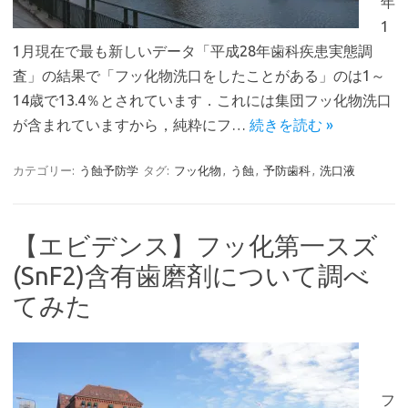
年
1
1月現在で最も新しいデータ「平成28年歯科疾患実態調
査」の結果で「フッ化物洗口をしたことがある」のは1～
14歳で13.4％とされています．これには集団フッ化物洗口
が含まれていますから，純粋にフ…
続きを読む »
カテゴリー:
う蝕予防学
タグ:
フッ化物
,
う蝕
,
予防歯科
,
洗口液
【エビデンス】フッ化第一スズ
(SnF2)含有歯磨剤について調べ
てみた
フ