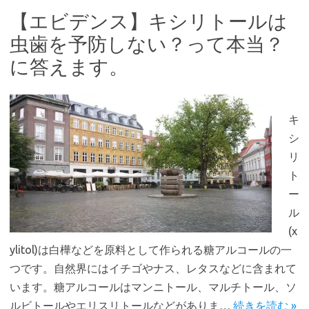
【エビデンス】キシリトールは
虫歯を予防しない？って本当？
に答えます。
キ
シ
リ
ト
ー
ル
(x
ylitol)は白樺などを原料として作られる糖アルコールの一
つです。自然界にはイチゴやナス、レタスなどに含まれて
います。糖アルコールはマンニトール、マルチトール、ソ
ルビトールやエリスリトールなどがありま…
続きを読む »