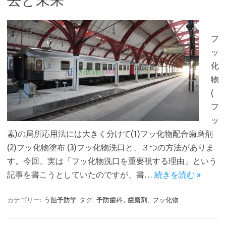
フ
ッ
化
物
(
フ
ッ
素)の局所応用法には大きく分けて(1)フッ化物配合歯磨剤
(2)フッ化物塗布 (3)フッ化物洗口と、３つの方法がありま
す。今回、実は「フッ化物洗口を重要視する理由」という
記事を書こうとしていたのですが、書…
続きを読む »
カテゴリー:
う蝕予防学
タグ:
予防歯科
,
歯磨剤
,
フッ化物