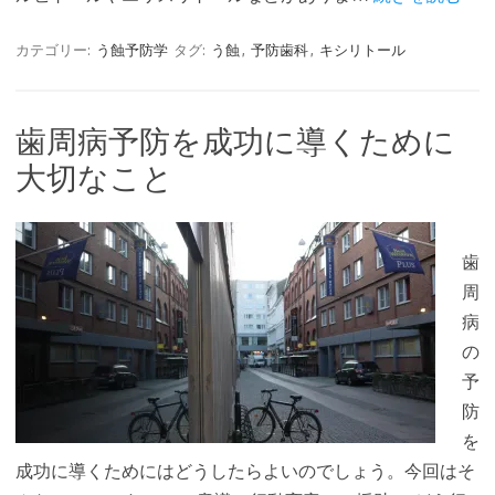
カテゴリー:
う蝕予防学
タグ:
う蝕
,
予防歯科
,
キシリトール
歯周病予防を成功に導くために
大切なこと
歯
周
病
の
予
防
を
成功に導くためにはどうしたらよいのでしょう。今回はそ