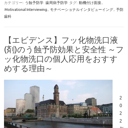
カテゴリー:
う蝕予防学
歯周病予防学
タグ:
動機付け面接
,
Motivational Interviewing
,
モチベーショナルインタビューイング
,
予防
歯科
【エビデンス】フッ化物洗口液
(剤)のう蝕予防効果と安全性 ～フ
ッ化物洗口の個人応用をおすす
めする理由～
2
0
2
2