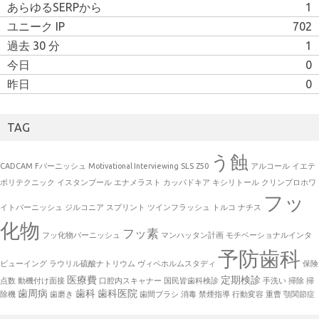
あらゆるSERPから
1
ユニーク IP
702
過去 30 分
1
今日
0
昨日
0
TAG
う蝕
CADCAM
Fバーニッシュ
Motivational Interviewing
SLS
Z50
アルコール
イエテ
ボリテクニック
イスタンブール
エナメラスト
カッパドキア
キシリトール
クリンプロホワ
フッ
イトバーニッシュ
ジルコニア
スプリント
ツインフラッシュ
トルコ
ナチス
化物
フッ素
フッ化物バーニッシュ
マンハッタン計画
モチベーショナルインタ
予防歯科
ビューイング
ラウリル硫酸ナトリウム
ヴィペホルムスタディ
保険
医療費
定期検診
点数
動機付け面接
口腔内スキャナー
国民皆歯科検診
手洗い
掃除
掃
歯周病
歯科
歯科医院
除機
歯磨き
歯間ブラシ
消毒
禁煙指導
行動変容
重曹
顎関節症