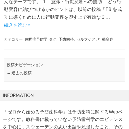
んなテーマです。 １．意識・行動変容への援助 どう行
動変容に結びつけるかのヒントは、以前の投稿「TBIを成
功に導くために人に行動変容を即す上で有効な３…
続きを読む »
カテゴリー:
歯周病予防学
タグ:
予防歯科
,
セルフケア
,
行動変容
投稿ナビゲーション
←
過去の投稿
INFORMATION
「ゼロから始める予防歯科学」は予防歯科に関するWebペ
ージです。教科書に載っていない予防歯科学のエビデンス
を中心に，スウェーデンの思い出話や勉強したこと、その