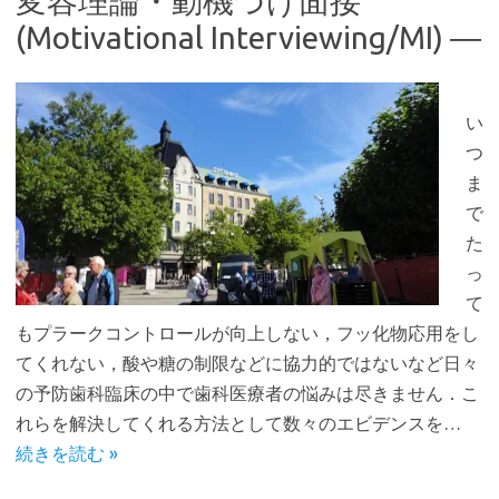
変容理論・動機づけ面接
(Motivational Interviewing/MI) ―
い
つ
ま
で
た
っ
て
もプラークコントロールが向上しない，フッ化物応用をし
てくれない，酸や糖の制限などに協力的ではないなど日々
の予防歯科臨床の中で歯科医療者の悩みは尽きません．こ
れらを解決してくれる方法として数々のエビデンスを…
続きを読む »