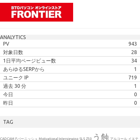
ANALYTICS
PV
943
対象日数
28
1日平均ページビュー数
34
あらゆるSERPから
1
ユニーク IP
719
過去 30 分
1
今日
0
昨日
0
TAG
う蝕
CADCAM
Fバーニッシュ
Motivational Interviewing
SLS
Z50
アルコール
イエテ