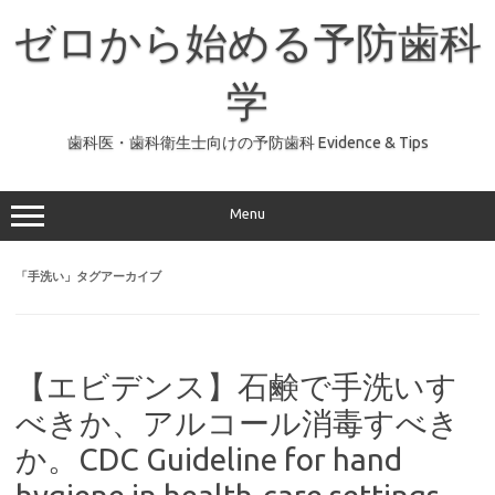
コ
ン
ゼロから始める予防歯科
テ
ン
ツ
へ
学
ス
キ
ッ
歯科医・歯科衛生士向けの予防歯科 Evidence & Tips
プ
Menu
「
手洗い
」タグアーカイブ
【エビデンス】石鹸で手洗いす
べきか、アルコール消毒すべき
か。CDC Guideline for hand