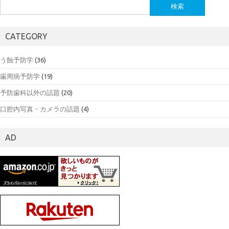
検
索:
CATEGORY
う蝕予防学
(36)
歯周病予防学
(19)
予防歯科以外の話題
(20)
口腔内写真・カメラの話題
(4)
AD