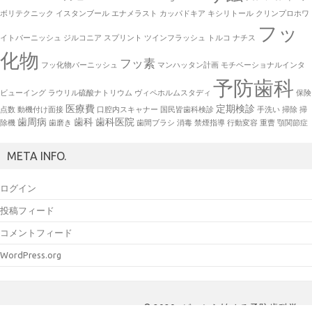
ボリテクニック
イスタンブール
エナメラスト
カッパドキア
キシリトール
クリンプロホワ
フッ
イトバーニッシュ
ジルコニア
スプリント
ツインフラッシュ
トルコ
ナチス
化物
フッ素
フッ化物バーニッシュ
マンハッタン計画
モチベーショナルインタ
予防歯科
ビューイング
ラウリル硫酸ナトリウム
ヴィペホルムスタディ
保険
医療費
定期検診
点数
動機付け面接
口腔内スキャナー
国民皆歯科検診
手洗い
掃除
掃
歯周病
歯科
歯科医院
除機
歯磨き
歯間ブラシ
消毒
禁煙指導
行動変容
重曹
顎関節症
META INFO.
ログイン
投稿フィード
コメントフィード
WordPress.org
© 2020- ゼロから始める予防歯科学