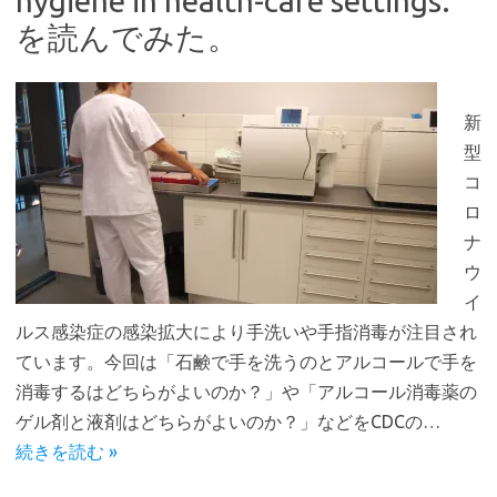
hygiene in health-care settings.
を読んでみた。
新
型
コ
ロ
ナ
ウ
イ
ルス感染症の感染拡大により手洗いや手指消毒が注目され
ています。今回は「石鹸で手を洗うのとアルコールで手を
消毒するはどちらがよいのか？」や「アルコール消毒薬の
ゲル剤と液剤はどちらがよいのか？」などをCDCの…
続きを読む »