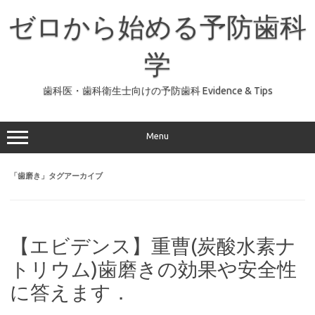
コ
ン
ゼロから始める予防歯科
テ
ン
ツ
へ
学
ス
キ
ッ
歯科医・歯科衛生士向けの予防歯科 Evidence & Tips
プ
Menu
「
歯磨き
」タグアーカイブ
【エビデンス】重曹(炭酸水素ナ
トリウム)歯磨きの効果や安全性
に答えます．