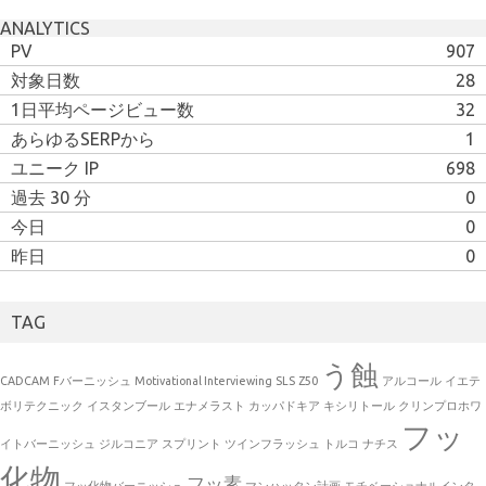
ANALYTICS
PV
907
対象日数
28
1日平均ページビュー数
32
あらゆるSERPから
1
ユニーク IP
698
過去 30 分
0
今日
0
昨日
0
TAG
う蝕
CADCAM
Fバーニッシュ
Motivational Interviewing
SLS
Z50
アルコール
イエテ
ボリテクニック
イスタンブール
エナメラスト
カッパドキア
キシリトール
クリンプロホワ
フッ
イトバーニッシュ
ジルコニア
スプリント
ツインフラッシュ
トルコ
ナチス
化物
フッ素