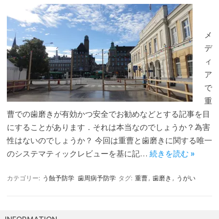
メ
デ
ィ
ア
で
重
曹での歯磨きが有効かつ安全でお勧めなどとする記事を目
にすることがあります．それは本当なのでしょうか？為害
性はないのでしょうか？ 今回は重曹と歯磨きに関する唯一
のシステマティックレビューを基に記…
続きを読む »
カテゴリー:
う蝕予防学
歯周病予防学
タグ:
重曹
,
歯磨き
,
うがい