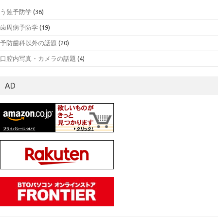
う蝕予防学
(36)
歯周病予防学
(19)
予防歯科以外の話題
(20)
口腔内写真・カメラの話題
(4)
AD