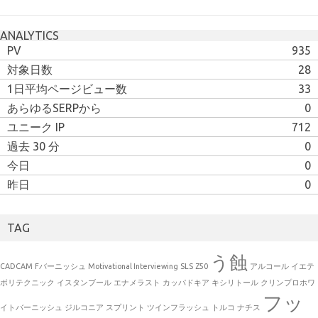
ANALYTICS
PV
935
対象日数
28
1日平均ページビュー数
33
あらゆるSERPから
0
ユニーク IP
712
過去 30 分
0
今日
0
昨日
0
TAG
う蝕
CADCAM
Fバーニッシュ
Motivational Interviewing
SLS
Z50
アルコール
イエテ
ボリテクニック
イスタンブール
エナメラスト
カッパドキア
キシリトール
クリンプロホワ
フッ
イトバーニッシュ
ジルコニア
スプリント
ツインフラッシュ
トルコ
ナチス