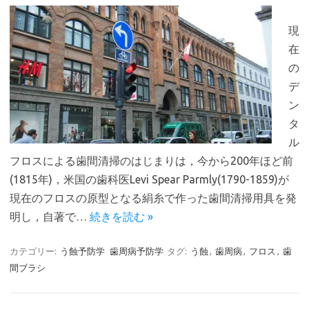
現
在
の
デ
ン
タ
ル
フロスによる歯間清掃のはじまりは，今から200年ほど前
(1815年)，米国の歯科医Levi Spear Parmly(1790-1859)が
現在のフロスの原型となる絹糸で作った歯間清掃用具を発
明し，自著で…
続きを読む »
カテゴリー:
う蝕予防学
歯周病予防学
タグ:
う蝕
,
歯周病
,
フロス
,
歯
間ブラシ