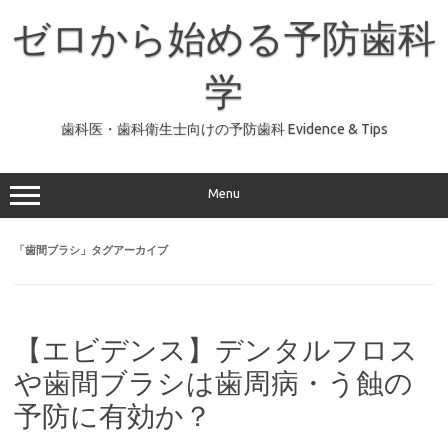
コ
ン
ゼロから始める予防歯科
テ
ン
ツ
へ
学
ス
キ
ッ
歯科医・歯科衛生士向けの予防歯科 Evidence & Tips
プ
Menu
「
歯間ブラシ
」タグアーカイブ
【エビデンス】デンタルフロス
や歯間ブラシは歯周病・う蝕の
予防に有効か？