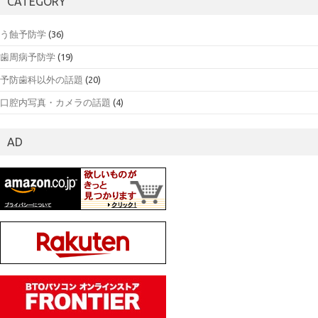
CATEGORY
う蝕予防学
(36)
歯周病予防学
(19)
予防歯科以外の話題
(20)
口腔内写真・カメラの話題
(4)
AD