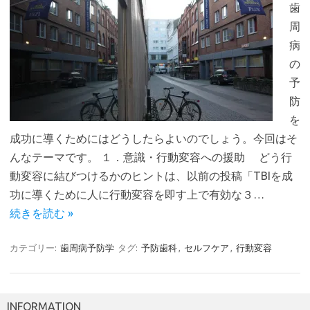
歯
周
病
の
予
防
を
成功に導くためにはどうしたらよいのでしょう。今回はそ
んなテーマです。 １．意識・行動変容への援助 どう行
動変容に結びつけるかのヒントは、以前の投稿「TBIを成
功に導くために人に行動変容を即す上で有効な３…
続きを読む »
カテゴリー:
歯周病予防学
タグ:
予防歯科
,
セルフケア
,
行動変容
INFORMATION