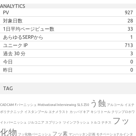
ANALYTICS
PV
927
対象日数
28
1日平均ページビュー数
33
あらゆるSERPから
1
ユニーク IP
713
過去 30 分
3
今日
0
昨日
0
TAG
う蝕
CADCAM
Fバーニッシュ
Motivational Interviewing
SLS
Z50
アルコール
イエテ
ボリテクニック
イスタンブール
エナメラスト
カッパドキア
キシリトール
クリンプロホワ
フッ
イトバーニッシュ
ジルコニア
スプリント
ツインフラッシュ
トルコ
ナチス
化物
フッ素
フッ化物バーニッシュ
マンハッタン計画
モチベーショナルインタ