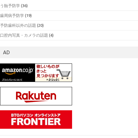
う蝕予防学
(36)
歯周病予防学
(19)
予防歯科以外の話題
(20)
口腔内写真・カメラの話題
(4)
AD