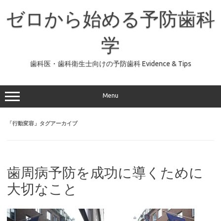
コ
ン
ゼロから始める予防歯科
テ
ン
ツ
へ
学
ス
キ
ッ
歯科医・歯科衛生士向けの予防歯科 Evidence & Tips
プ
Menu
「
行動変容
」タグアーカイブ
歯周病予防を成功に導くために
大切なこと