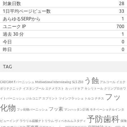
対象日数
28
1日平均ページビュー数
33
あらゆるSERPから
1
ユニーク IP
700
過去 30 分
1
今日
0
昨日
0
TAG
う蝕
CADCAM
Fバーニッシュ
Motivational Interviewing
SLS
Z50
アルコール
イエテ
ボリテクニック
イスタンブール
エナメラスト
カッパドキア
キシリトール
クリンプロホワ
フッ
イトバーニッシュ
ジルコニア
スプリント
ツインフラッシュ
トルコ
ナチス
化物
フッ素
フッ化物バーニッシュ
マンハッタン計画
モチベーショナルインタ
予防歯科
ビューイング
ラウリル硫酸ナトリウム
ヴィペホルムスタディ
保険