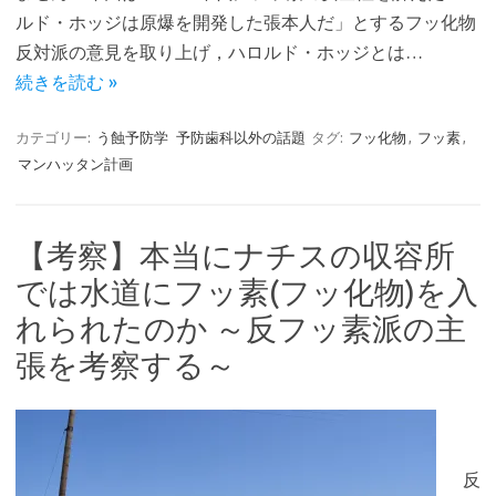
ルド・ホッジは原爆を開発した張本人だ」とするフッ化物
反対派の意見を取り上げ，ハロルド・ホッジとは…
続きを読む »
カテゴリー:
う蝕予防学
予防歯科以外の話題
タグ:
フッ化物
,
フッ素
,
マンハッタン計画
【考察】本当にナチスの収容所
では水道にフッ素(フッ化物)を入
れられたのか ～反フッ素派の主
張を考察する～
反