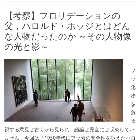
【考察】フロリデーションの
父，ハロルド・ホッジとはどん
な人物だったのか ～その人物像
の光と影～
フ
ッ
化
物
を
危
険
視する意見は古くから見られ，議論は完全には収束してい
ません．今回は「1950年代にフッ素の安全性を訴えたハロ