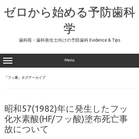
コ
ン
ゼロから始める予防歯科
テ
ン
ツ
へ
学
ス
キ
ッ
歯科医・歯科衛生士向けの予防歯科 Evidence & Tips
プ
Menu
「
フッ素
」タグアーカイブ
昭和57(1982)年に発生したフッ
化水素酸(HF/フッ酸)塗布死亡事
故について