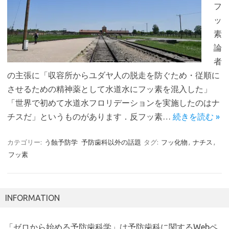
フ
ッ
素
論
者
の主張に「収容所からユダヤ人の脱走を防ぐため・従順に
させるための精神薬として水道水にフッ素を混入した」
「世界で初めて水道水フロリデーションを実施したのはナ
チスだ」というものがあります．反フッ素…
続きを読む »
カテゴリー:
う蝕予防学
予防歯科以外の話題
タグ:
フッ化物
,
ナチス
,
フッ素
INFORMATION
「ゼロから始める予防歯科学」は予防歯科に関するWebペ