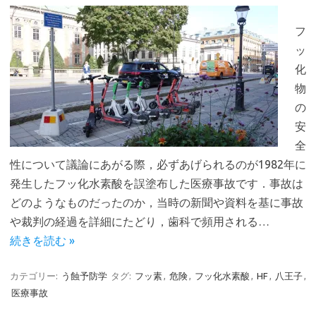
フ
ッ
化
物
の
安
全
性について議論にあがる際，必ずあげられるのが1982年に
発生したフッ化水素酸を誤塗布した医療事故です．事故は
どのようなものだったのか，当時の新聞や資料を基に事故
や裁判の経過を詳細にたどり，歯科で頻用される…
続きを読む »
カテゴリー:
う蝕予防学
タグ:
フッ素
,
危険
,
フッ化水素酸
,
HF
,
八王子
,
医療事故