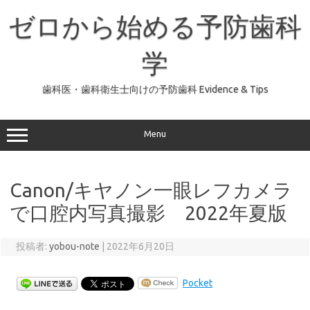
コ
ン
ゼロから始める予防歯科
テ
ン
ツ
へ
学
ス
キ
ッ
歯科医・歯科衛生士向けの予防歯科 Evidence & Tips
プ
Menu
Canon/キヤノン一眼レフカメラ
で口腔内写真撮影 2022年夏版
投稿者:
yobou-note
|
2022年6月20日
Pocket