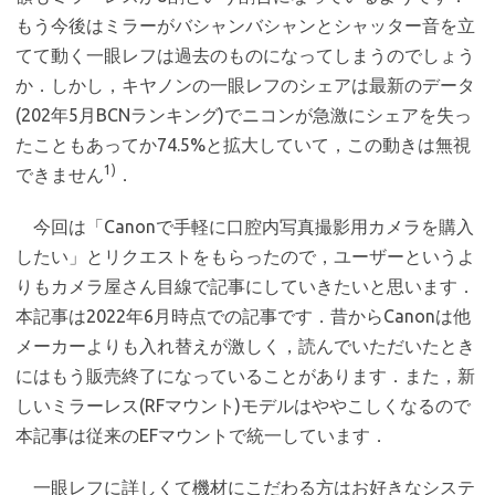
もう今後はミラーがバシャンバシャンとシャッター音を立
てて動く一眼レフは過去のものになってしまうのでしょう
か．しかし，キヤノンの一眼レフのシェアは最新のデータ
(202年5月BCNランキング)でニコンが急激にシェアを失っ
たこともあってか74.5%と拡大していて，この動きは無視
1)
できません
．
今回は「Canonで手軽に口腔内写真撮影用カメラを購入
したい」とリクエストをもらったので，ユーザーというよ
りもカメラ屋さん目線で記事にしていきたいと思います．
本記事は2022年6月時点での記事です．昔からCanonは他
メーカーよりも入れ替えが激しく，読んでいただいたとき
にはもう販売終了になっていることがあります．また，新
しいミラーレス(RFマウント)モデルはややこしくなるので
本記事は従来のEFマウントで統一しています．
一眼レフに詳しくて機材にこだわる方はお好きなシステ