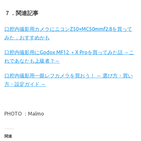
７．関連記事
口腔
内撮影用カメラにニコンZ50+MC50mmf2.8を買って
みた．おすすめかも
口腔内撮影用にGodox MF12 ＋X Proを買ってみた話 ～こ
れであなたも上級者？～
口腔内撮影用一眼レフカメラを買おう！ ～ 選び方・買い
方・設定ガイド ～
PHOTO ：Malmo
関連